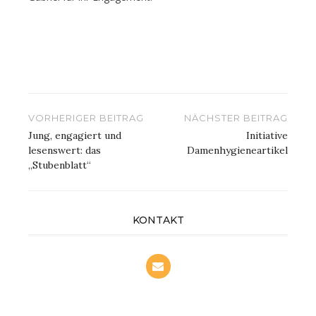
Beitragsnavigation
VORHERIGER BEITRAG
NÄCHSTER BEITRAG
Jung, engagiert und
Initiative
lesenswert: das
Damenhygieneartikel
„Stubenblatt“
KONTAKT