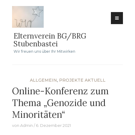
Zum
Inhalt
springen
Elternverein BG/BRG
Stubenbastei
Wir freuen uns über Ihr Mitwirken
ALLGEMEIN
,
PROJEKTE AKTUELL
Online-Konferenz zum
Thema „Genozide und
Minoritäten“
von
Admin
6. Dezember 2021