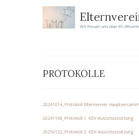
Zum
Elternvere
Inhalt
springen
Wir freuen uns über Ihr Mitwir
PROTOKOLLE
20241014_Protokoll Elternverein Hauptversam
20241106_Protokoll 1. KEV-Ausschusssitzung
20250122_Protokoll 2. KEV-Ausschusssitzung