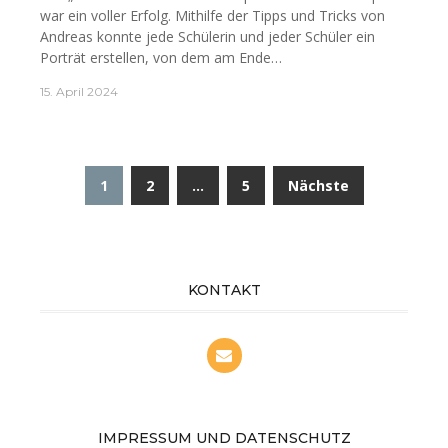
war ein voller Erfolg. Mithilfe der Tipps und Tricks von
Andreas konnte jede Schülerin und jeder Schüler ein
Porträt erstellen, von dem am Ende…
15. April 2024
Seitennummerierung
1
2
…
5
Nächste
der
Beiträge
KONTAKT
IMPRESSUM UND DATENSCHUTZ