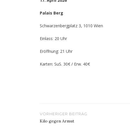
17. April 2026
Palais Berg
Schwarzenbergplatz 3, 1010 Wien
Einlass: 20 Uhr
Eröffnung: 21 Uhr
Karten: SuS. 30€ / Erw. 40€
Beitragsnavigation
VORHERIGER BEITRAG
Kilo gegen Armut