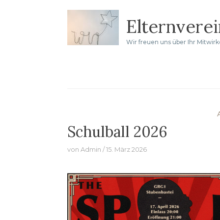
Zum
Elternvere
Inhalt
springen
Wir freuen uns über Ihr Mitwir
Schulball 2026
von
Admin
15. März 2026