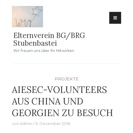
Zum
Inhalt
springen
Elternverein BG/BRG
Stubenbastei
Wir freuen uns über Ihr Mitwirken
PROJEKTE
AIESEC-VOLUNTEERS
AUS CHINA UND
GEORGIEN ZU BESUCH
von
Admin
6. Dezember 2018