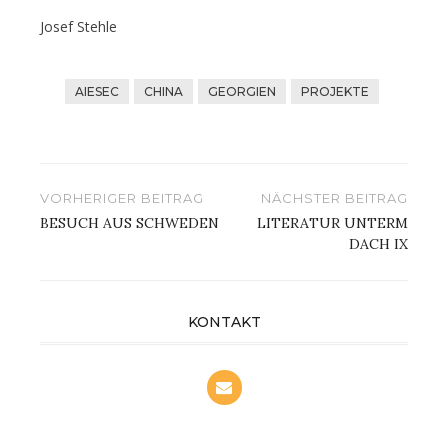
Josef Stehle
AIESEC
CHINA
GEORGIEN
PROJEKTE
Beitragsnavigation
VORHERIGER BEITRAG
NÄCHSTER BEITRAG
BESUCH AUS SCHWEDEN
LITERATUR UNTERM
DACH IX
KONTAKT