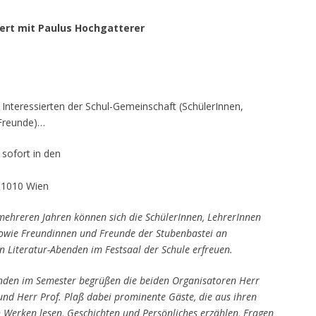
tiert mit Paulus Hochgatterer
e Interessierten der Schul-Gemeinschaft (SchülerInnen,
 Freunde)…
 sofort in den
, 1010 Wien
 mehreren Jahren können sich die SchülerInnen, LehrerInnen
sowie Freundinnen und Freunde der Stubenbastei an
 Literatur-Abenden im Festsaal der Schule erfreuen.
nden im Semester begrüßen die beiden Organisatoren Herr
und Herr Prof. Plaß dabei prominente Gäste, die aus ihren
n Werken lesen, Geschichten und Persönliches erzählen, Fragen