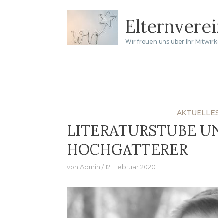
Zum
Elternvere
Inhalt
springen
Wir freuen uns über Ihr Mitwir
AKTUELLE
LITERATURSTUBE U
HOCHGATTERER
von
Admin
12. Februar 2020