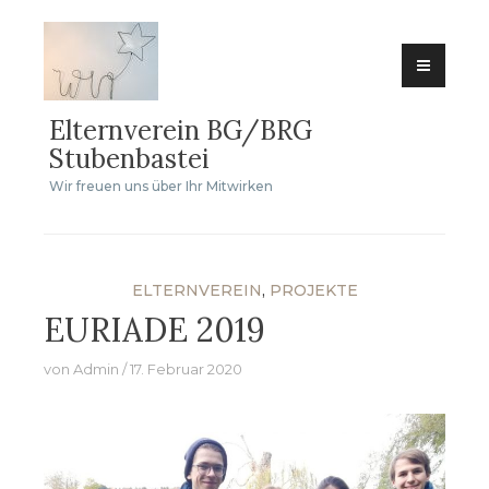
Zum
Inhalt
springen
Elternverein BG/BRG
Stubenbastei
Wir freuen uns über Ihr Mitwirken
ELTERNVEREIN
,
PROJEKTE
EURIADE 2019
von
Admin
17. Februar 2020