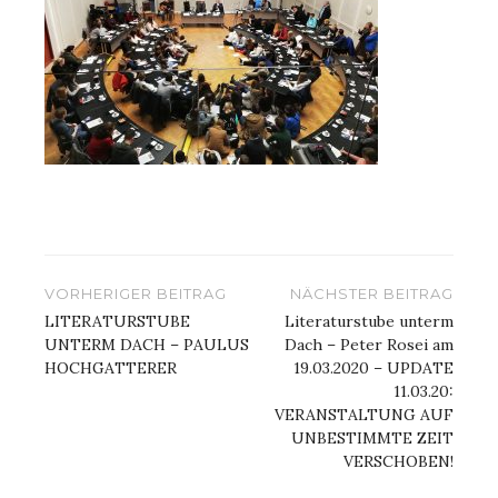
Beitragsnavigation
VORHERIGER BEITRAG
NÄCHSTER BEITRAG
LITERATURSTUBE
Literaturstube unterm
UNTERM DACH – PAULUS
Dach – Peter Rosei am
HOCHGATTERER
19.03.2020 – UPDATE
11.03.20:
VERANSTALTUNG AUF
UNBESTIMMTE ZEIT
VERSCHOBEN!