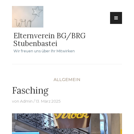
Zum
Inhalt
springen
Elternverein BG/BRG
Stubenbastei
Wir freuen uns über Ihr Mitwirken
ALLGEMEIN
Fasching
von
Admin
13. März 2025