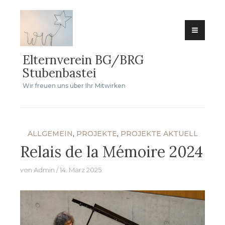
Zum
Inhalt
springen
Elternverein BG/BRG
Stubenbastei
Wir freuen uns über Ihr Mitwirken
ALLGEMEIN
,
PROJEKTE
,
PROJEKTE AKTUELL
Relais de la Mémoire 2024
von
Admin
14. März 2025