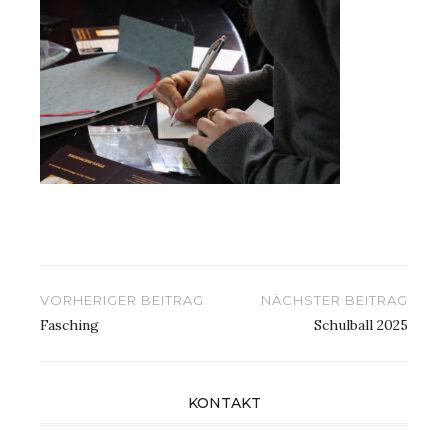
Beitragsnavigation
VORHERIGER BEITRAG
NÄCHSTER BEITRAG
Fasching
Schulball 2025
KONTAKT